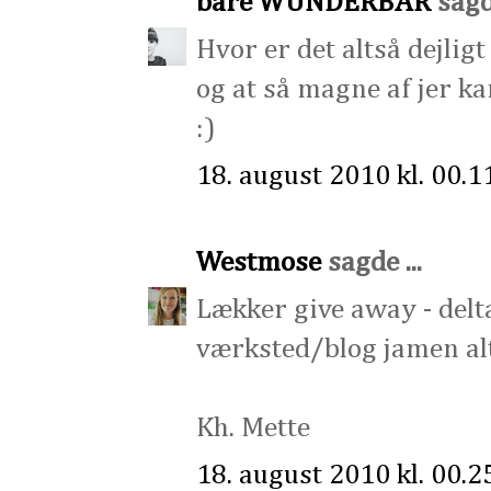
bare WUNDERBAR
sagde
Hvor er det altså dejligt
og at så magne af jer kan 
:)
18. august 2010 kl. 00.1
Westmose
sagde ...
Lækker give away - delta
værksted/blog jamen alts
Kh. Mette
18. august 2010 kl. 00.2