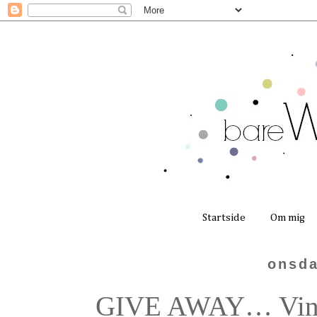
Startside
Om mig
onsda
GIVE AWAY… Vind 