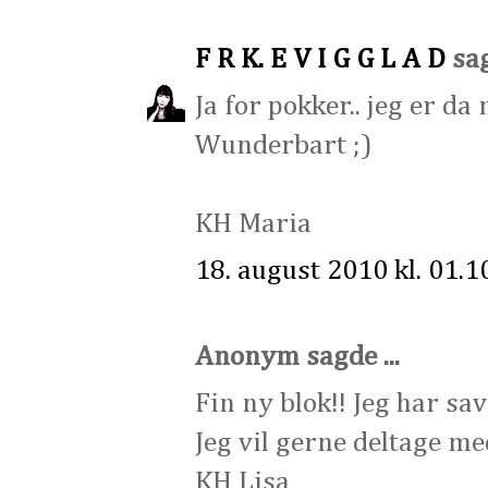
F R K. E V I G G L A D
sag
Ja for pokker.. jeg er da 
Wunderbart ;)
KH Maria
18. august 2010 kl. 01.1
Anonym sagde ...
Fin ny blok!! Jeg har sa
Jeg vil gerne deltage me
KH Lisa