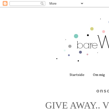
Startside
Om mig
onsd
GIVE AWAY.. Vin