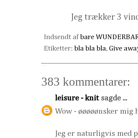
Jeg trækker 3 vin
Indsendt af
bare WUNDERBA
Etiketter:
bla bla bla
,
Give awa
383 kommentarer:
leisure - knit
sagde ...
Wow - øøøøønsker mig he
Jeg er naturligvis med p