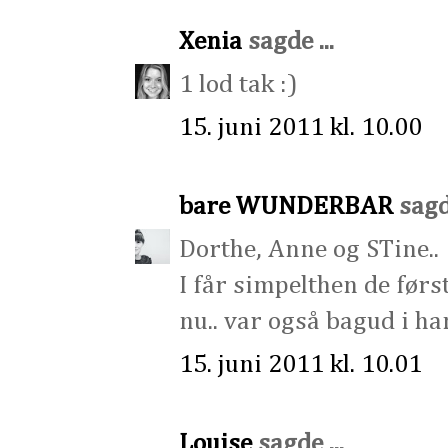
Xenia
sagde ...
1 lod tak :)
15. juni 2011 kl. 10.00
bare WUNDERBAR
sagde
Dorthe, Anne og STine..
I får simpelthen de først
nu.. var også bagud i han
15. juni 2011 kl. 10.01
Louise
sagde ...