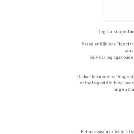
Jeg har simpelthen
Vasen er Kählers Fiducia 
unive
Selv har jeg også både
Du kan herunder se blogindlæ
et indlæg på din blog, hvor
mig en mai
Fiducia vasen er både til 