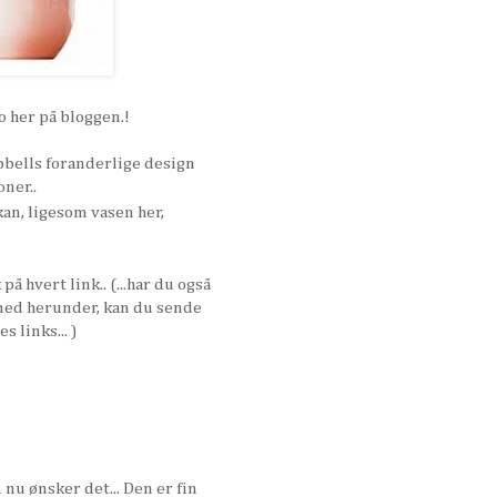
to her på bloggen.!
pbells foranderlige design
oner..
kan, ligesom vasen her,
 hvert link.. (...har du også
t med herunder, kan du sende
 links... )
nu ønsker det... Den er fin