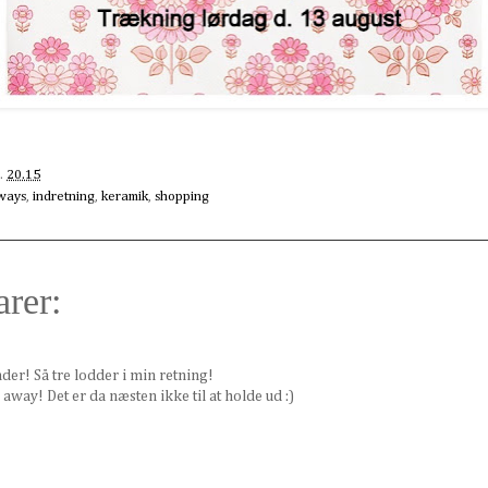
l.
20.15
ways
,
indretning
,
keramik
,
shopping
rer:
nder! Så tre lodder i min retning!
away! Det er da næsten ikke til at holde ud :)