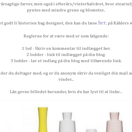
årsagtige farver, men også i efterårs/vinterhalvåret, hvor steari
pyntes med mindre grene og blomster..
her
et godt li´historien bag designet, den kan du læse
, på Kählers 
Reglerne for at være med er som følgende:
1 lod - Skriv en kommentar til indlægget her.
2 lodder - link til indlægget på din blog.
3 lodder - lav et indlæg på din blog med tilhørende link.
er du deltager med, og er du anonym skriv da venligst din mail add
vinder...
Lån gerne billedet herunder, hvis du har lyst til at linke...