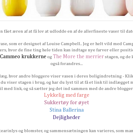
 fået æren af at få lov at udlodde en af de allerfineste vaser til da
vase, som er designet af Louise Campbell.. Jeg er helt vild med Cam
rs, hvor de fine ting hele tiden kan indtage nye farver eller positi
Cammeo krukkerne
The More the merrier
og
stagen, og de 
også forandres...
g, hvor andre bloggere viser vasen i deres boligindretning - Klik på
 du viser stagen i brug, og har du lyst til at få et link til indlægge
l med link, og så sætter jeg det ind sammen med de andre bloggeres
Lykkelig med farge
Sukkertøy for øyet
Stina Ballerina
Dejligheder
stearinlys og blomster, og sammensætningen kan varieres, som man 