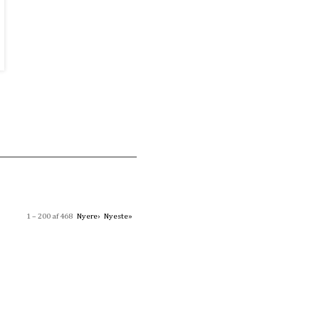
1 – 200 af 468
Nyere›
Nyeste»