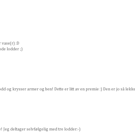
 vase(r) :D
ode lodder ;)
odd og krysser armer og ben! Dette er litt av en premie :) Den er jo så lekk
 Jeg deltager selvfølgelig med tre lodder:-)