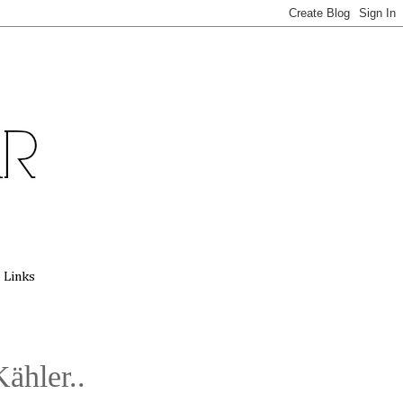
Links
ähler..