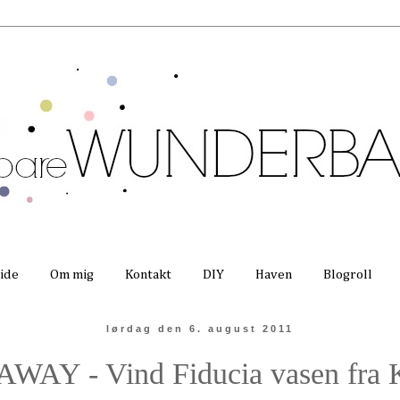
side
Om mig
Kontakt
DIY
Haven
Blogroll
lørdag den 6. august 2011
WAY - Vind Fiducia vasen fra K