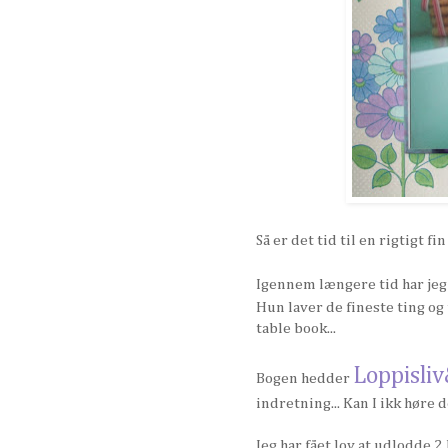
Så er det tid til en rigtigt fi
Igennem længere tid har jeg
Hun laver de fineste ting og 
table book...
Loppisli
Bogen hedder
indretning... Kan I ikk høre 
Jeg har fået lov at udlodde 2 b