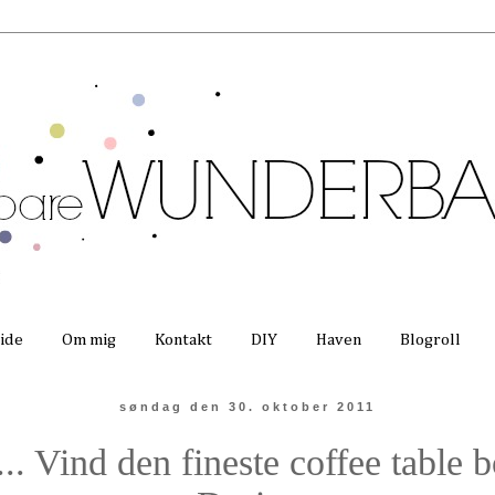
side
Om mig
Kontakt
DIY
Haven
Blogroll
søndag den 30. oktober 2011
Vind den fineste coffee table b