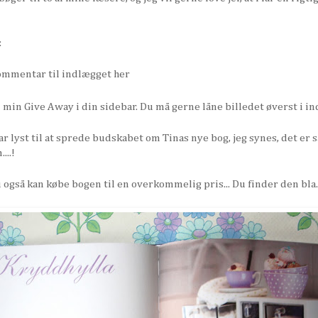
:
kommentar til indlægget her
l min Give Away i din sidebar. Du må gerne låne billedet øverst i in
har lyst til at sprede budskabet om Tinas nye bog, jeg synes, det er s
...!
u også kan købe bogen til en overkommelig pris... Du finder den bla