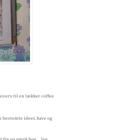
nivers til en lækker coffee
s bestemte ideer, have og
t fin og smuk bog.... Jeg