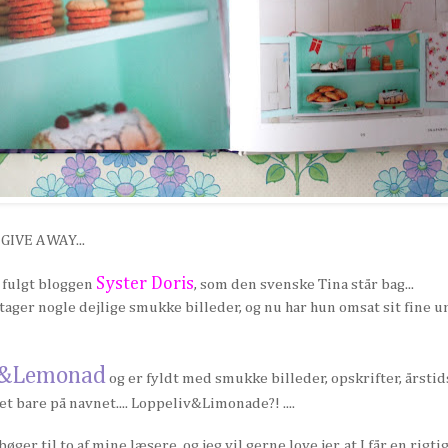
n GIVE AWAY...
Syster Doris
 fulgt bloggen
, som den svenske Tina står bag...
tager nogle dejlige smukke billeder, og nu har hun omsat sit fine u
v&Lemonad
og er fyldt med smukke billeder, opskrifter, årstid
det bare på navnet.... Loppeliv&Limonade?! ....
øger til to af mine læsere, og jeg vil gerne love jer, at I får en rigtig