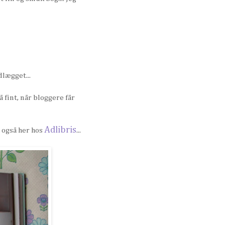
dlægget...
å fint, når bloggere får
Adlibris
. også her hos
...